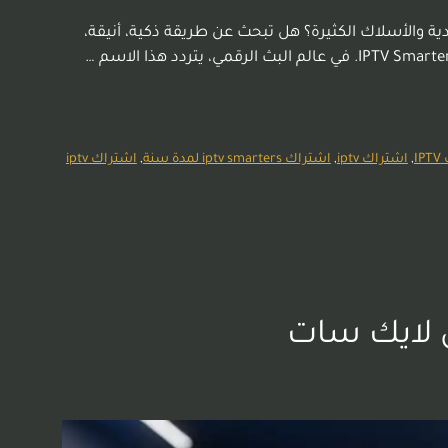
ل مللت من فوضى أجهزة الاستقبال التقليدية والأسلاك الكثيرة؟ هل تبحث عن طريقة ذكية، أنيقة،
I
,
اشتراك iptv
,
اشتراك iptv smarters لمدة سنة
,
اشتراك iptv