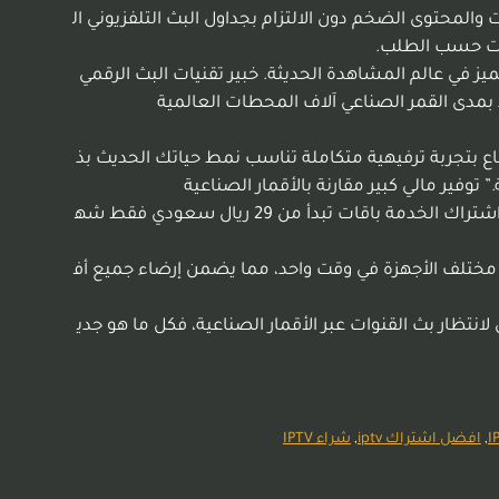
 والمحتوى الضخم دون الالتزام بجداول البث التلفزيوني ال
لات حسب الطلب.
IP هي الحل الأمثل لمن يبحث عن الحرية والتميز في عالم المشاهدة الحديثة. خبير تقنيات البث الرقمي
وع المحتوى محدود بمدى القمر الصناعي آلاف المحطات العالمية
جة والاستمتاع بتجربة ترفيهية متكاملة تناسب نمط حياتك الحديث بذ
وفير مالي كبير مقارنة بالأقمار الصناعية
تخلص من التكاليف الباهظة التي تفرضها أجهزة الأقمار الصناعية التقليدية وعمليات التركيب والصيانة المعقدة. يوفر لك هذا اشتراك الخدمة باقات تبدأ من 29 ريال سعودي فقط شه
 مختلف الأجهزة في وقت واحد، مما يضمن إرضاء جميع أف
ظار بث القنوات عبر الأقمار الصناعية، فكل ما هو جدي
,
افضل اشتراك iptv
,
شراء IPTV