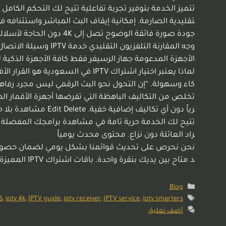
تتميز الخدمة بتوفير تجربة تفاعلية تتيح لك التحكم الكامل
تقليدية الصارمة. إمكانية إيقاف البث المباشر واستئناف
وجه المقارنة التلفز
لماذا يعتبر اختيار اشتراك IPTV 
كاء وسهولة. “إن التحول نحو البث الرقمي ليس مجرد رفاهية،
رياً دون أي تكاليف إضافية خفية.
تتيح لك الخدمة حرية تامة في مشاهدة برامجك المفضلة بم
راد العائلة دون نزاع. محتوى محدث يومياً
نحن نحرص على تحديث قوائمنا بشكل يومي لضمان حصولك على
د متاح بين يديك بنقرة واحدة. باقات اشتراك IPTV المميزة والأسعار …
Blog
iptv smarters اشتراك
,
IPTV service
,
iptv receiver
,
IPTV guide
,
iptv 4k
,
5
أضف تعليق