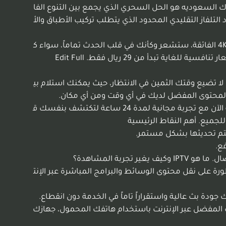
كيف يمكنك تحويل غرفة معيشتك إلى سينما عالمية متكاملة بلمسة واحدة فقط؟ اليوم، أصبح iptv اشتراك السعوديه هو الحل السحري الذي يجمع بين التنوع الفا
فتح لك آفاقاً جديدة من المتعة تتجاوز حدود التلفاز التقليدي المحدود الذي يتطلب تركيب الأطباق والأ
نحن نقدم لك فرصة مشاهدة أكثر من 30,000 من القنوات العربية والعالمية بوضوح مذهل لا يصدق في منزلك. بفضل جودة 4K الفائقة، ستشعر وكأنك في قلب الحدث تماماً، سواء ك
نت تتابع مباراة حماسية أو فيلماً جديداً. وتوفر هذه القنوات تنوعاً هائلاً يلبي كافة تطلعاتك من أخبار ورياضة وترفيه عالمي بأسعار تنافسية للغاية تبدأ من 29 ريال فقط. Edit Full
 عنها عائلتك. لا تضيع وقتك الثمين في الانتظار، حيث يمكنك استلام بي
ستمتع بالمحتوى المفضل لديك في أي وقت ومن أي مكان.
استمتع الآن بخصم مميز يصل إلى 25% على كافة الباقات مع ضمان دعم فني متواصل على مدار الساعة. ابدأ رحلتك الترفيهية الآن مع تجربة مجانية لمدة 24 ساعة لتكتشف بنفسك ق
للجميع. أهم النقاط الرئيسية
قة الوضوح. مكتبة ترفيهية ضخمة تضم 270,000 فيلم ومسلسل يتم تحديثها بشكل مستمر.
ية الدفع.
دعم فني متخصص متوفر على مدار الساعة طوال أيام الأسبوع. الحصول على خدمة VPN مجانية لضمان أمان وخصوصية الاتصال. ما هو IPTV وكيف يغير تجربة المشاهدة؟
ة المتطورة على نقل محتوى الوسائط والبرامج المباشرة عبر الإنت
ودة بث عالية واستقراراً تاماً في الخدمة دون انقطاع.
 المفضل عبر الإنترنت باستخدام هاتفك المحمول، جهازك