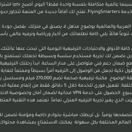
هل تساءلت يوماً 
ئق والسهولة المطلقة لكل أفراد العائلة في المملكة. مع خدمة FlyingSmarters، ن
270,00 فيلم ومسلسل لتلبي كافة الأذواق والاحتياجات الترفيهية اليومية التي تبحث
5 دقائق فقط من الطلب. نحن نضمن لك تجربة مستخدم سلسة وبسيطة تجعلك ت
لول ذكية تجعل من الوصول إلى الترفيه أمراً بسيطاً وممتعاً للغاية 
الوصول لأكثر من 30,000 قناة عالمية وعربية بجودة 4K فائ
خصم حصري بنسبة 25% متاح الآن على جميع الباقات المختلفة. تفعيل فوري للخدمة خلال 5 دقائق فقط من إتمام عمل
توكول الإنترنت الذي يغير تجربة الترفيه المنزلي تماماً. تعتمد هذه التقني
ي نتصفحها يومياً. بل تربطك مباشرة بخوادم خاصة ومؤمنة تضمن لك ج
 العالم المختلفة بكل سهولة. يمكنك الاستمتاع بمشاهدة محتواك