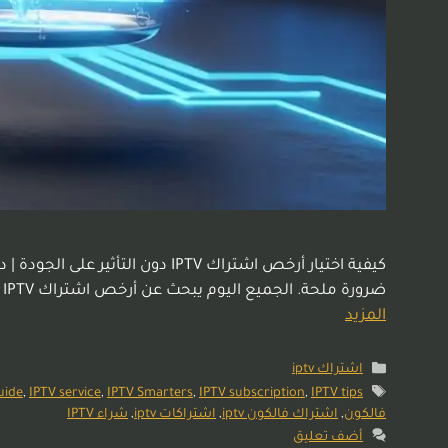
كيفية اختيار أرخص اشتراك IPTV
ضرورة ملحة. الجميع اليوم يبحث عن أرخص اشتراك IPTV يوفر كافة القنوات الرياضية والترفيهية. ولكن، هل السعر الأقل يعني دائماً خدمة أسوأ؟ نحن في LikeSat، ومن واقع …
المزيد
اشتراك iptv
uide
,
IPTV service
,
IPTV Smarters
,
IPTV subscription
,
IPTV tips
فالكون
,
اشتراك فالكون iptv
,
اشتراكات iptv
,
شراء IPTV
أضف تعليق