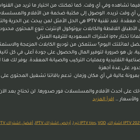
 فيما تشاهده وفي أي وقت. كما تمكنك من اختيار ما تريد من القنوات
ه في أي وقت تريده. الوصول إلى مكتبة ضخمة من الأفلام والمسلس
جودة صورة فائقة الوضوح تصل إلى 4K دون الحاجة لأسلاك معقدة. تعد تقنية TV
يون التقليدي خدمة IPTV وسيلة الاتصال الأطباق اللاقطة والكابلات بروتوكول الإنترنت تن
الأجهزة المدعومة جهاز الرسيفر فقط كافة الأجهزة الذكية لماذا تختار iptv اشتراك السعوديه للترفيه المنزلي
في السعودية هو القرار الأفضل لعائلتك اليوم؟ ستتمكن من توديع الكابلات المزع
 بل هو ضرورة لتوفير المال والحصول على جودة أعلى في كل ثانية.” ت
 Edit Delete مشاهدة بلا حدود على عدة أجهزة
رونة عالية في أي مكان وزمان. تدعم باقاتنا تشغيل المحتوى على
 أحدث الأفلام والمسلسلات فور صدورها. لن تحتاج بعد الآن لانت
اقرأ المزيد
IPTV 202
,
VOD تيرا
,
IPTV tips
,
أرخص اشتراك IPTV
,
أفضل اشتراك IPTV