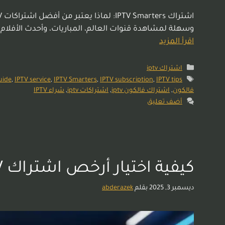
وسهلة لمشاهدة قنوات العالم، المباريات، وأحدث الأفلام على شاشتك الذكية أو هاتف
اقرأ المزيد
اشتراك iptv
uide
,
IPTV service
,
IPTV Smarters
,
IPTV subscription
,
IPTV tips
فالكون
,
اشتراك فالكون iptv
,
اشتراكات iptv
,
شراء IPTV
أضف تعليق
كيفية اختيار أرخص اشتراك IPTV دون التأثير على الجودة | دليل لايك سات
ديسمبر 3, 2025
بقلم
abderazek