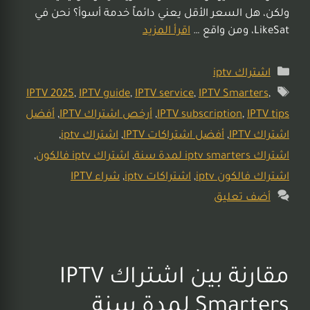
ولكن، هل السعر الأقل يعني دائماً خدمة أسوأ؟ نحن في
LikeSat، ومن واقع …
اقرأ المزيد
اشتراك iptv
IPTV 2025
,
IPTV guide
,
IPTV service
,
IPTV Smarters
,
IPTV tips
,
IPTV subscription
,
أرخص اشتراك IPTV
,
أفضل
اشتراك IPTV
,
أفضل اشتراكات IPTV
,
اشتراك iptv
,
اشتراك iptv smarters لمدة سنة
,
اشتراك iptv فالكون
,
اشتراك فالكون iptv
,
اشتراكات iptv
,
شراء IPTV
أضف تعليق
مقارنة بين اشتراك IPTV
Smarters لمدة سنة