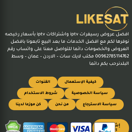
افضل عروض رسيفرات iptv واشتراكات iptv بأسعار رخيصه
نوفرها لكم مع افضل الخدمات ما بعد البيع تابعونا بافضل
العروض والخصومات دائما للتواصل معنا على واتساب رقم
00962785114762 مكتب لايك سات – الاردن – عمان – وسط
البلدنرحب بكم دائما
كيفية الإستعمال
القنوات
سياسة الخصوصية
شروط الاستخدام
سياسة الاسترجاع
من نحن
كن موزعا لدينا
إشترك
الآن