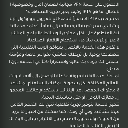
الحصول على خدمة VPN مجانية لضمان أمان وخصوصية ا
لاتصال. ما هو IPTV وكيف يغير تجربة المشاهدة؟
تعتبر تقنية IPTV اختصاراً لمصطلح تلفزيون بروتوكول الإنت
رنت الذي يغير تجربة الترفيه المنزلي تماماً. تعتمد هذه التق
نية المتطورة على نقل محتوى الوسائط والبرامج المباشر
ة عبر الإنترنت بدلاً من استخدام الأقمار الصناعية.
لا تقوم هذه الخدمة بالاتصال بمواقع الويب التقليدية التي
نتصفحها يومياً. بل تربطك مباشرة بخوادم خاصة ومؤمنة
تضمن لك جودة بث عالية واستقراراً تاماً في الخدمة دون ا
نقطاع.
تمنحك هذه التقنية مرونة مذهلة للوصول إلى آلاف قنوات
العالم المختلفة بكل سهولة. يمكنك الاستمتاع بمشاهد
ة محتواك المفضل عبر الإنترنت باستخدام هاتفك المحمو
ل، جهازك اللوحي، أو حتى شاشتك الذكية.
تتميز الخدمة بتوفير تجربة تفاعلية تتيح لك التحكم الكامل
فيما تشاهده وفي أي وقت. كما تمكنك من اختيار ما تريد
من القنوات والمحتوى الضخم دون الالتزام بجداول البث الت
لفزيوني التقليدية الصارمة.