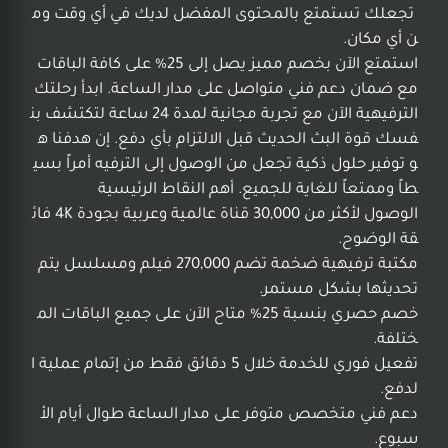
تجعلك تستمتع بالمحتوى المفضل لديك في أي وقت وم
ن أي مكان.
استمتع الآن بخصم مميز يصل إلى 25% على كافة الباقات
مع ضمان دعم فني متواصل على مدار الساعة. ابدأ رحلتك
الترفيهية الآن مع تجربة مجانية لمدة 24 ساعة لتكتشف بن
فسك قوة البث الحديث قبل الالتزام بأي دفع. إن هدفنا ه
و توفير حلول ذكية تجعل من الوصول إلى الترفيه أمراً بسي
طاً وممتعاً للغاية للجميع. أهم النقاط الرئيسية
الوصول لأكثر من 30,000 قناة عالمية وعربية بجودة 4K فائ
قة الوضوح.
مكتبة ترفيهية ضخمة تضم 270,000 فيلم ومسلسل يتم
تحديثها بشكل مستمر.
خصم حصري بنسبة 25% متاح الآن على جميع الباقات الم
ختلفة.
تفعيل فوري للخدمة خلال 5 دقائق فقط من إتمام عملية ا
لدفع.
دعم فني متخصص متوفر على مدار الساعة طوال أيام الأ
سبوع.