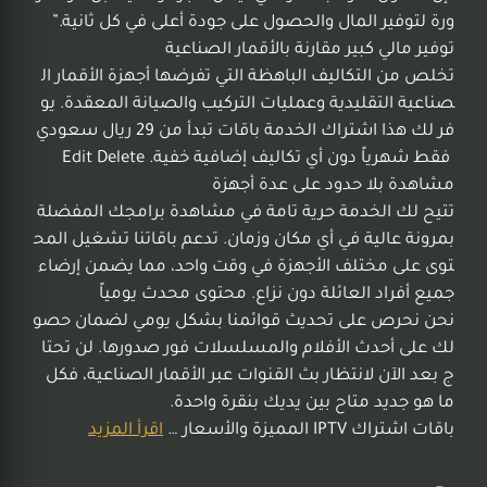
ورة لتوفير المال والحصول على جودة أعلى في كل ثانية.”
توفير مالي كبير مقارنة بالأقمار الصناعية
تخلص من التكاليف الباهظة التي تفرضها أجهزة الأقمار ال
صناعية التقليدية وعمليات التركيب والصيانة المعقدة. يو
فر لك هذا اشتراك الخدمة باقات تبدأ من 29 ريال سعودي
فقط شهرياً دون أي تكاليف إضافية خفية. Edit Delete
مشاهدة بلا حدود على عدة أجهزة
تتيح لك الخدمة حرية تامة في مشاهدة برامجك المفضلة
بمرونة عالية في أي مكان وزمان. تدعم باقاتنا تشغيل المح
توى على مختلف الأجهزة في وقت واحد، مما يضمن إرضاء
جميع أفراد العائلة دون نزاع. محتوى محدث يومياً
نحن نحرص على تحديث قوائمنا بشكل يومي لضمان حصو
لك على أحدث الأفلام والمسلسلات فور صدورها. لن تحتا
ج بعد الآن لانتظار بث القنوات عبر الأقمار الصناعية، فكل
ما هو جديد متاح بين يديك بنقرة واحدة.
باقات اشتراك IPTV المميزة والأسعار …
اقرأ المزيد