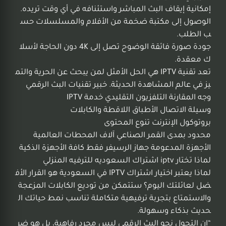
إمكانية إيقاف البث المباشر واستئنافه في أي وقت تريده.
الوصول إلى مكتبة ضخمة من الأفلام والمسلسلات حس
ب الطلب.
جودة صورة فائقة الوضوح تصل إلى 4K دون الحاجة لأسلا
ك معقدة.
تعد تقنية IPTV هي الحل الأمثل لمن يبحث عن الحرية والتم
يز في عالم المشاهدة الحديثة. خبير تقنيات البث الرقمي
وجه المقارنة التلفزيون التقليدي خدمة IPTV
وسيلة الاتصال الأطباق اللاقطة والكابلات
بروتوكول الإنترنت تنوع المحتوى
محدود بمدى القمر الصناعي آلاف المحطات العالمية
الأجهزة المدعومة جهاز الرسيفر فقط كافة الأجهزة الذكية
لماذا تختار iptv اشتراك السعوديه للترفيه المنزلي
لماذا يعتبر اختيار اشتراك IPTV في السعودية هو القرار الأف
ضل لعائلتك اليوم؟ ستتمكن من توديع الكابلات المزعجة
والاستمتاع بتجربة ترفيهية متكاملة تناسب نمط حياتك ال
حديث بذكاء وسهولة.
“إن التحول نحو البث الرقمي ليس مجرد رفاهية، بل هو ضر