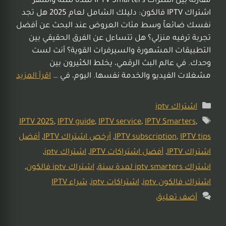
مقارنة بين اشتراك IPTV Smarters لمدة سنة وأشهر
اشتراك IPTV فالكون: دليلك الشامل لعام 2025 هل تجد
نفسك ضائعاً وسط مئات العروض عند البحث عن أفضل
تجربة ترفيه منزلي؟ هل تتساءل عن الفرق الحقيقي بين
التطبيقات المشهورة والسيرفرات القوية؟ أنت لست
وحدك. في عالم البث الرقمي، يخلط الكثيرون بين
مشغلات الفيديو والخدمة نفسها. اليوم، في …
اقرأ المزيد
اشتراك iptv
IPTV 2025
,
IPTV guide
,
IPTV service
,
IPTV Smarters
,
IPTV tips
,
IPTV subscription
,
أرخص اشتراك IPTV
,
أفضل
اشتراك IPTV
,
أفضل اشتراكات IPTV
,
اشتراك iptv
,
اشتراك iptv smarters لمدة سنة
,
اشتراك iptv فالكون
,
اشتراك فالكون iptv
,
اشتراكات iptv
,
شراء IPTV
أضف تعليق