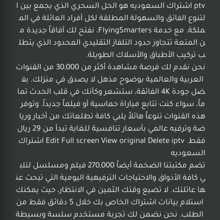
ptv اشتراك السعوديه هو الحل السحري الذي يجمع بين ا
لتنوع الفائق والسهولة المطلقة لكل أفراد العائلة في الم
ملكة. مع خدمة FlyingSmarters، نفتح لك آفاقاً جديدة م
ن المتعة تتجاوز حدود التلفاز التقليدي المحدود الذي يتطل
ب تركيب الأطباق والأسلاك الطويلة.
نحن نقدم لك فرصة مشاهدة أكثر من 30,000 من القنوات
العربية والعالمية بوضوح مذهل لا يصدق في منزلك. بف
ضل جودة 4K الفائقة، ستشعر وكأنك في قلب الحدث تما
ماً، سواء كنت تتابع مباراة حماسية أو فيلماً جديداً. وتوفر
هذه القنوات تنوعاً هائلاً يلبي كافة تطلعاتك من أخبار وريا
ضة وترفيه عالمي بأسعار تنافسية للغاية تبدأ من 29 ريال
فقط. Edit Full screen View original Delete iptv اشتراك
السعوديه
تضم مكتبتنا الضخمة أيضاً 270,000 فيلم ومسلسل لتلب
ي كافة الأذواق والاحتياجات الترفيهية اليومية التي تبحث عن
ها عائلتك. لا تضيع وقتك الثمين في الانتظار، حيث يمكنك
استلام بيانات اشتراك الخاص بك خلال 5 دقائق فقط من
الطلب. نحن نضمن لك تجربة مستخدم سلسة وبسيطة