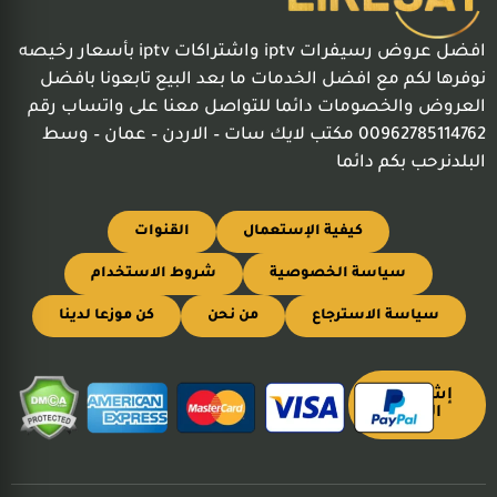
افضل عروض رسيفرات iptv واشتراكات iptv بأسعار رخيصه
نوفرها لكم مع افضل الخدمات ما بعد البيع تابعونا بافضل
العروض والخصومات دائما للتواصل معنا على واتساب رقم
00962785114762 مكتب لايك سات – الاردن – عمان – وسط
البلدنرحب بكم دائما
كيفية الإستعمال
القنوات
سياسة الخصوصية
شروط الاستخدام
سياسة الاسترجاع
من نحن
كن موزعا لدينا
إشترك
الآن